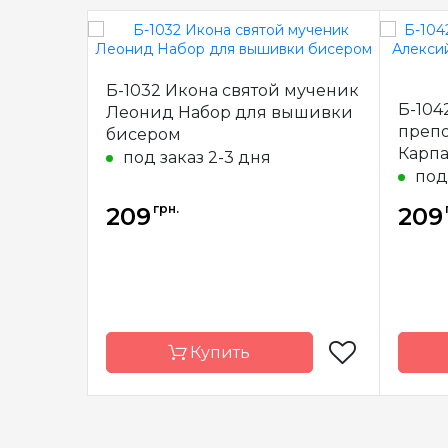
Б-1032 Икона святой мученик
Б-104
Леонид Набор для вышивки
преп
бисером
Карпа
под заказ 2-3 дня
выши
под
грн.
209
209
Купить