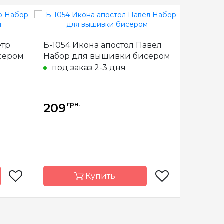
етр
Б-1054 Икона апостол Павел
Б-1055 
сером
Набор для вышивки бисером
мучениц
вышивк
под заказ 2-3 дня
под з
грн.
грн
209
209
Купить