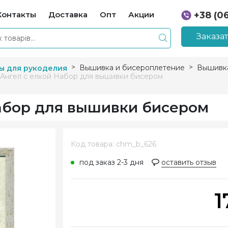
Контакты
Доставка
Опт
Акции
+38 (0
+38 (0
Заказа
Вышивка и бисероплетение
Вышивк
ы для рукоделия
 Ангел с елкой Набор для вышивки бисером
Набор для вышивки бисером
Код товара: chm_b_626
под заказ 2-3 дня
оставить отзыв
1