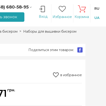
68) 680-58-95
RU
66) 207-14-90
Вход
ть звонок
Избранное
Корзина
UA
а бисером
Наборы для вышивки бисером
Поделиться этим товаром:
в избранное
71
грн.