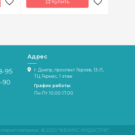
Купить
а Мить
Бренд
Чарівна Мить
Бренд
краина
Страна-
Украина
Страна-
производитель
произво
тичная
Зашивка
частичная
Зашивка
Адрес
Aida 14
Материал
канва Aida 14
Материа
г. Днепр, проспект Героев, 13-Л,
8-95
7x27 см
Размер
22x13 см
Размер
ТЦ Гермес, 1 этаж
4-90
График работы:
Пн-Пт 10.00-17.00
нтернет магазина
: © 2020 "ФЕНИКС ИНДАСТРИ"