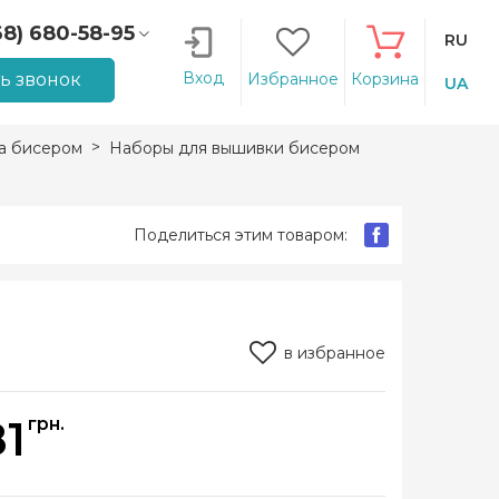
68) 680-58-95
RU
66) 207-14-90
Вход
ть звонок
Избранное
Корзина
UA
а бисером
Наборы для вышивки бисером
Поделиться этим товаром:
в избранное
81
грн.