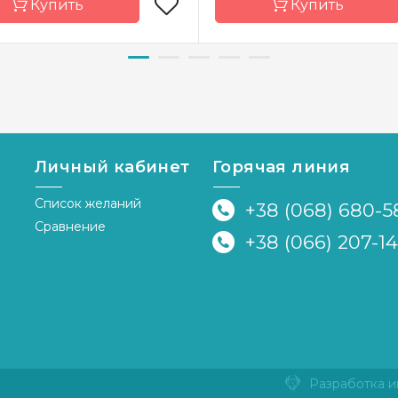
Купить
Купить
д
Чарівна Мить
Бренд
Чарівн
а-
Украина
Страна-
У
водитель
производитель
ка
частичная
Зашивка
час
Личный кабинет
Горячая линия
иал
канва Aida 14
Материал
канва 
Список желаний
+38 (068) 680-5
р
11x11 см
Размер
1
Сравнение
+38 (066) 207-1
я
Разработка и