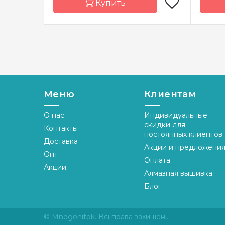
Купить
Бренд
Чарівна Мить
Брен
Страна-
Украина
Стран
производитель
произ
Зашивка
частичная
Зашив
Меню
Клиентам
Материал
канва Aida 14
Матер
О нас
Индивидуальные
Размер
12x12 см
Разме
скидки для
Контакты
постоянных клиентов
Доставка
Акции и предложени
Опт
Оплата
Акции
Алмазная вышивка
Блог
© Mnogonitok. Всі права захищені.