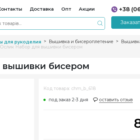
Контакты
Доставка
Опт
Акции
+38 (0
+38 (0
Заказа
Вышивка и бисероплетение
Вышивк
ы для рукоделия
 Ослик Набор для вышивки бисером
я вышивки бисером
Код товара: chm_b_618
под заказ 2-3 дня
оставить отзыв