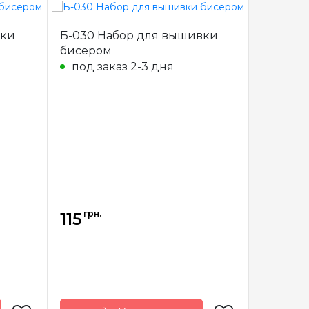
вки
Б-030 Набор для вышивки
Б-633 Набор для вышивки
бисером
бисеро
под заказ 2-3 дня
под з
грн.
грн.
115
121