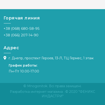
Бренд
Токарева
Бренд
Магия
А.
канвы
Страна-
Украина
Страна-
Украина
производитель
производитель
Горячая линия
Зашивка
полная
Зашивка
частичная
+38 (068) 680-58-95
Материал
канва
Материал
габардин
Аида 14
дублированны
+38 (066) 207-14-90
флизелино
Размер
28 X 29
см
Размер
57х28 см
Адрес
г. Днепр, проспект Героев, 13-Л, ТЦ Гермес, 1 этаж
График работы:
Пн-Пт 10.00-17.00
© Mnogonitok. Всі права захищені.
Разработка интернет магазина
: © 2020 "ФЕНИКС
ИНДАСТРИ"