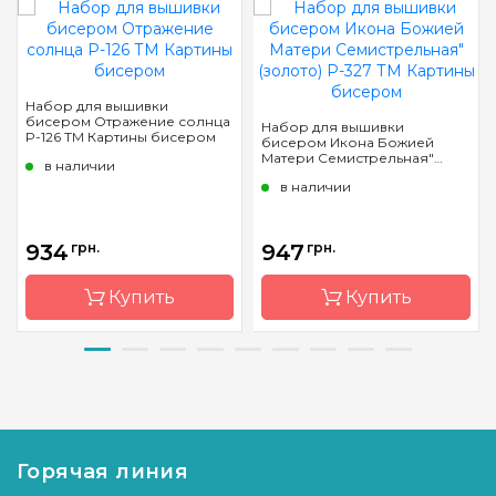
Набор для вышивки
бисером Отражение солнца
Набор для вышивки
P-126 ТМ Картины бисером
бисером Икона Божией
Матери Семистрельная"
в наличии
(золото) Р-327 ТМ Картины
в наличии
бисером
934
грн.
947
грн.
Купить
Купить
Бренд
Картини
Бренд
Картини
бісером
бісером
Страна-
Украина
Страна-
Украина
производитель
производитель
Горячая линия
Зашивка
частичная
Зашивка
частичная