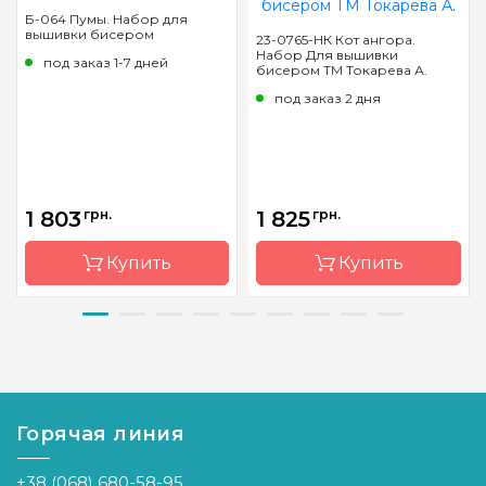
Б-064 Пумы. Набор для
вышивки бисером
23-0765-НК Кот ангора.
Набор Для вышивки
под заказ 1-7 дней
бисером ТМ Токарева А.
под заказ 2 дня
1 803
грн.
1 825
грн.
Купить
Купить
Бренд
Магия
Бренд
Токарева
канвы
А.
Страна-
Украина
Страна-
Украина
производитель
производитель
Горячая линия
Зашивка
частичная
Зашивка
полная
+38 (068) 680-58-95