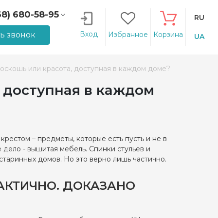
68) 680-58-95
RU
66) 207-14-90
Вход
ть звонок
Избранное
Корзина
UA
оскошь или красота, доступная в каждом доме?
 доступная в каждом
крестом – предметы, которые есть пусть и не в
 дело - вышитая мебель. Спинки стульев и
старинных домов. Но это верно лишь частично.
РАКТИЧНО. ДОКАЗАНО