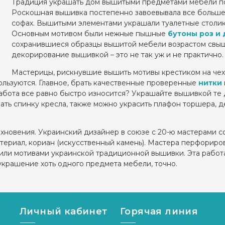
Традиция украшать дом вышитыми предметами мебели поя
Роскошная вышивка постепенно завоевывала все больше и 
софах. Вышитыми элементами украшали туалетные столик
Основным мотивом были нежные пышные
бутоны роз и 
сохранившиеся образцы вышитой мебели возрастом свыше 
декорирование вышивкой – это не так уж и не практично.
Мастерицы, рискнувшие вышить мотивы крестиком на чехл
ользуются. Главное, брать качественные проверенные
нитки
работа все равно быстро износится? Украшайте вышивкой те
ать спинку кресла, также можно украсить плафон торшера, 
дохновения. Украинский дизайнер в союзе с 20-ю мастерами 
ериал, кориан (искусственный камень). Мастера перфорирова
или мотивами украинской традиционной вышивки. Эта работа
 украшение хоть одного предмета мебели, точно.
Личный кабинет
Горячая линия