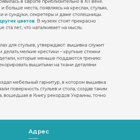
вилась в Европе приблизительно в XII веке.
больше места, появляясь на креслах, стульях,
и и сундуки, секретеры и даже столешницы.
других цветов
. В музеях стоят прекрасно
ста лет, что наталкивает на мысль:
ах для стульев, утверждают: вышивка служит
и делать мелкие крестики – крупные стежки
 детали, которые меньше поддаются трению:
декорировать вышитыми на ткани деталями
создал мебельный гарнитур, в котором вышивка
ли поверхность стульев и стола, создав таким
, вошедшая в Книгу рекордов Украины, точно
Адрес