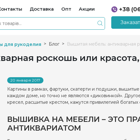
Контакты
Доставка
Опт
Акции
+38 (0
+38 (0
Заказа
Блог
Вышитая мебель: антикварная р
ы для рукоделия
варная роскошь или красота,
20 января 2017
Картины в рамках, фартуки, скатерти и подушки, вышитые 
каждом доме, но точно не являются «диковинкой». Другое
кресел, расшитые крестом, кажутся привилегией богатых 
ВЫШИВКА НА МЕБЕЛИ – ЭТО П
АНТИКВАРИАТОМ