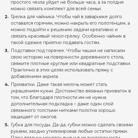
простого чехла уйдет не больше часа, а за полдня
можно связать комплект для всей семьи.
Грелка для чайника. Чтобы чай в заварнике долго
оставался горячим, можно накрыть его полотенцем, а
можно подойти к решению задачи креативно и
связать красивый чехол-грелку. Особенно чайник в
такой одежке приятно подавать гостям.
Подставки под горячее. Чтобы чашки не написали
свою историю на поверхности деревянного стола,
свяжите плотные круглые или квадратные подставки.
Практично в этих целях использовать пряжу с
добавлением акрила.
Прихватки. Даже такая мелочь может стать
украшением кухни. Достоинство вязаных прихваток в
том, что благодаря плотности им не нужна
дополнительная подкладка – даже один слой
связанного толстыми нитками полотна хорошо
защищает от ожогов.
Губка для посуды. Да-да, губки можно сделать своими
руками, заодно утилизировав любые остатки пряжи.
Плюс вязаных мочалок еще и в их экологичности.