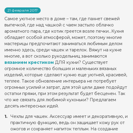
21 февраля 2017
Самое уютное место в доме – там, где пахнет свежей
выпечкой, где над чашкой с чаем застыло облачко
ароматного пара, где котик греется возле печки…Кухня
обладает особой атмосферой, может, поэтому многие
мастерицы предпочитают заниматься любимым делом
именно здесь, среди чашек и тарелок. Вяжут на кухне
многие, а вот сколько рукодельниц занимаются
вязанием крестиком
ДЛЯ кухни? Существует
огромное количество больших и маленьких вязаных
изделий, которые сделают кухню еще уютней, красивей,
теплее. Такое обновление интерьера не потребует
огромных усилий и затрат, для этой цели даже подойдут
остатки пряжи, при этом результат будет бесценен. Так
что же связать для любимой кухоньки? Предлагаем
десять интересных идей.
Чехлы для чашек. Аксессуар имеет и декоративную, и
практичную функцию, ведь он защищает кожу рук от
ожогов и сохраняет напиток теплым. На создание