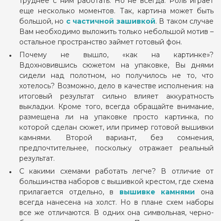
труднее с ним работать. Но не всегда. Роль играет
еще несколько моментов. Так, картина может быть
большой, но
с частичной зашивкой
. В таком случае
Вам необходимо выложить только небольшой мотив –
остальное пространство займет готовый фон.
Почему не вышло, «как на картинке»?
Вдохновившись сюжетом на упаковке, Вы днями
сидели над полотном, но получилось не то, что
хотелось? Возможно, дело в качестве исполнения: на
итоговый результат сильно влияет аккуратность
выкладки. Кроме того, всегда обращайте внимание,
размещена ли на упаковке просто картинка, по
которой сделан сюжет, или пример готовой вышивки
камнями. Второй вариант, без сомнения,
предпочтительнее, поскольку отражает реальный
результат.
С какими схемами работать легче? В отличие от
большинства наборов с вышивкой крестом, где схема
прилагается отдельно, в
вышивке камнями
она
всегда нанесена на холст. Но в плане схем наборы
все же отличаются. В одних она символьная, черно-