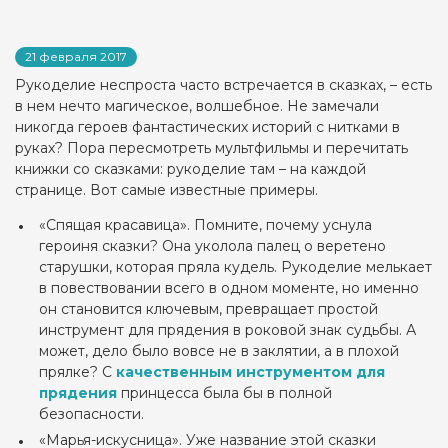
21 февраля 2017
Рукоделие неспроста часто встречается в сказках, – есть
в нем нечто магическое, волшебное. Не замечали
никогда героев фантастических историй с нитками в
руках? Пора пересмотреть мультфильмы и перечитать
книжки со сказками: рукоделие там – на каждой
странице. Вот самые известные примеры.
«Спящая красавица». Помните, почему уснула
героиня сказки? Она уколола палец о веретено
старушки, которая пряла кудель. Рукоделие мелькает
в повествовании всего в одном моменте, но именно
он становится ключевым, превращает простой
инструмент для прядения в роковой знак судьбы. А
может, дело было вовсе не в заклятии, а в плохой
прялке? С
качественным инструментом для
прядения
принцесса была бы в полной
безопасности.
«Марья-искусница». Уже название этой сказки