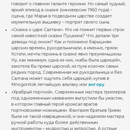
говорит о главном таланте героини. Но самый чудный,
яркий эпизод в сказке (киноверсии 1960 года) –
сцена, где Марья в подводном царстве создает
изумительную вышивку – портрет своего сына.
«Сказка о царе Салтане». Кто не помнит первых строк
самой известной сказки Пушкина? Что делали три
девицы под окном? Как и положено барышням
царских времен, рукодельничали, а именно, пряли.
Кстати, мечты героинь в сказке явно преуменьшены.
Ну, как минимум, одна из них, «кабы была царицей»,
захотела бы пряжи царской, из пуха козочек самых
редких пород. Современная же рукодельница и без
Салтана может ощутить себя царицей, купив в
Mnogonitok легчайшую альпаку или
ангору
.
«Храбрый портной». Современные мастера триллеров
под одноименным названием выпустили бы ужастик,
в котором главный герой кромсал врагов
портновскими ножницами. Фантазия братьев Гримм
была не такой извращенной, и они наделили мастера
ручной работы куда более действенным
инструментом – мудростью и хитростью. А острые