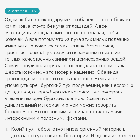
21 апреля 2017
Одни любят котиков, другие – собачек, кто-то обожает
хомячков, а кто-то без ума от лошадей. А все
вязальщицы, иногда сами того не осознавая, любят…
козочек. А все потому что из пуха этих милых полезных
животных получается самая теплая, безопасная,
приятная пряжа. Пух козочки незаменим в вязании
теплых, качественных зимних и демисезонных вещей.
Самая популярная пряжа, основой для которой стала
шерсть козочек, – это мохер и кашемир. Оба вида
производят из шерсти горных козочек. Нельзя не
упомянуть оренбургский пух, получаемый, как несложно
догадаться, от оренбургских козочек – «спонсоров»
знаменитых оренбургских платков. Козий пух –
удивительный материал, и о нем можно говорить
бесконечно. Но ограничимся сейчас только самыми
интересными и полезными фактами.
Козий пух – абсолютно гипоалергенный материал,
доказано в условиях лаборатории. Изделия из козьего