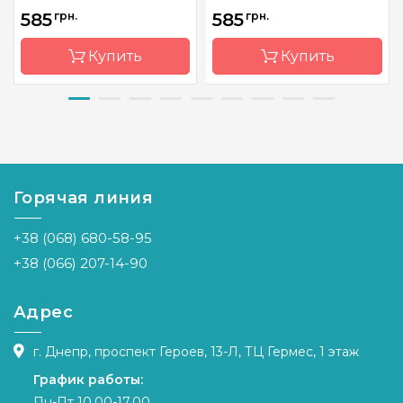
585
грн.
585
грн.
Купить
Купить
Бренд
Luca-S
Бренд
Dantel
Страна-
Молдова
Страна-
Украина
производитель
производитель
Горячая линия
Размер
18,5х38,5
Размер
20 х 28 см
cm
Канва
Канва
+38 (068) 680-58-95
Канва
Aida18,
AIDA 14 +
мулине
мулине
+38 (066) 207-14-90
Anchor
DMC
Зашивка
частичная
Зашивка
частичная
Адрес
г. Днепр, проспект Героев, 13-Л, ТЦ Гермес, 1 этаж
График работы:
Пн-Пт 10.00-17.00