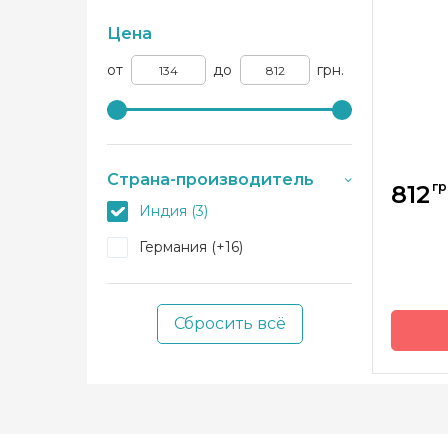
Цена
от
до
грн.
Страна-производитель
гр
812
Индия (3)
Германия (+16)
Сбросить всё
Бренд