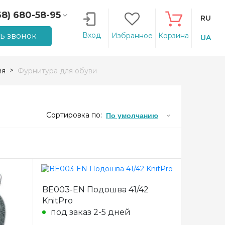
68) 680-58-95
RU
66) 207-14-90
Вход
ть звонок
Избранное
Корзина
UA
ия
Фурнитура для обуви
Сортировка по:
По умолчанию
BE003-EN Подошва 41/42
KnitPro
под заказ 2-5 дней