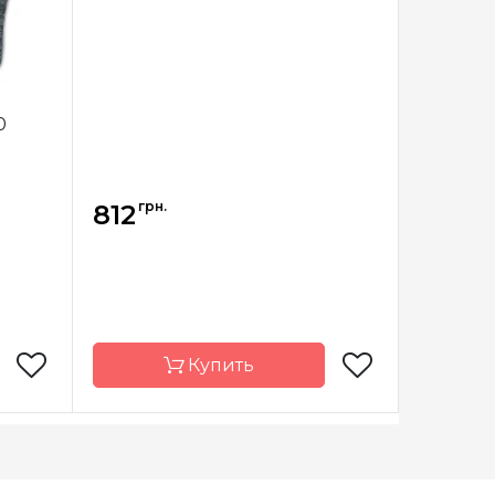
0
грн.
812
Купить
nitPro
Бренд
KnitPro