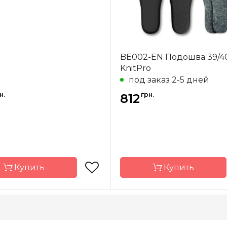
BE002-EN Подошва 39/4
KnitPro
под заказ 2-5 дней
н.
грн.
812
Купить
Купить
KnitPro
Бренд
K