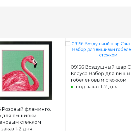
09156 Воздушный шар С
Клауса Набор для выш
гобеленовым стежком
под заказ 1-2 дня
 Розовый фламинго.
р для вышивки
еновым стежком
 заказ 1-2 дня