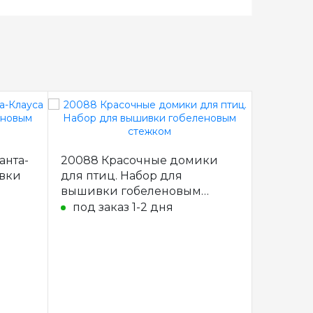
анта-
20088 Красочные домики
ивки
для птиц. Набор для
вышивки гобеленовым
стежком
под заказ 1-2 дня
09155 С
вышивк
стежко
под за