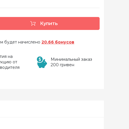
Купить
 вам будет начислено
20.66 бонусов
тия на
Минимальный заказ
укцию от
200 гривен
зводителя