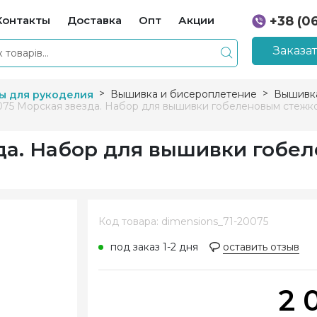
Контакты
Доставка
Опт
Акции
+38 (0
+38 (0
Заказа
Вышивка и бисероплетение
Вышивка
ы для рукоделия
075 Морская звезда. Набор для вышивки гобеленовым стежк
зда. Набор для вышивки гобе
Код товара: dimensions_71-20075
под заказ 1-2 дня
оставить отзыв
2 