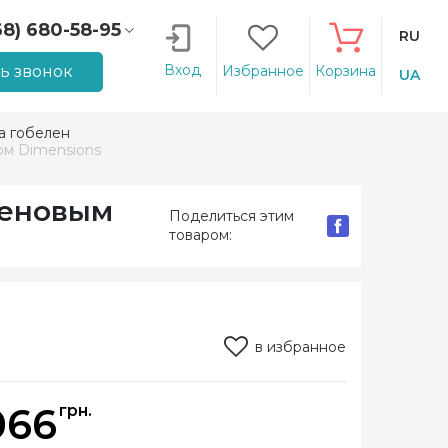
68) 680-58-95
RU
66) 207-14-90
Вход
ть звонок
Избранное
Корзина
UA
 гобелен
ом Dimensions
леновым
Поделиться этим
товаром:
в избранное
066
грн.