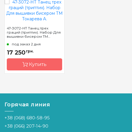
47-3072-НТ Танец трех
граций (триптих). Набор Для
вышивки бисером ТМ
Токарева А.
под заказ 2 дня
17 250
грн.
Купить
Бренд
Токарева
А.
Страна-
Украина
Горячая линия
производитель
Зашивка
полная
+38 (068) 680-58-95
+38 (066) 207-14-90
Материал
канва
Аида 14