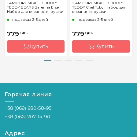
1 AMIGURUMI KIT - CUDDLY
2 AMIGURUMI KIT - CUDDLY
TEDDY BEARS Ballerina Elise.
TEDDY Chef Toby. Набор для
Набор для вязания игрушки
вязания игрушки
под заказ 2-5 дней
под заказ 2-5 дней
779
грн.
779
грн.
Купить
Купить
Бренд
Circulo
Бренд
Circulo
Страна-
Бразилия
Страна-
Бразилия
производитель
производитель
Горячая линия
+38 (068) 680-58-95
+38 (066) 207-14-90
Адрес