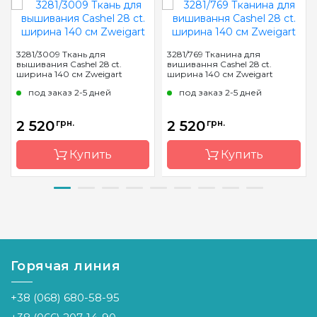
3281/3009 Ткань для
3281/769 Тканина для
вышивания Cashel 28 ct.
вишивання Cashel 28 ct.
ширина 140 см Zweigart
ширина 140 см Zweigart
под заказ 2-5 дней
под заказ 2-5 дней
2 520
грн.
2 520
грн.
Купить
Купить
Бренд
Zweigart
Бренд
Zweigart
Страна-
Германия
Страна-
Германия
производитель
производитель
Горячая линия
Расфасовка
на
Расфасовка
на
метраж
метраж
+38 (068) 680-58-95
Каунт
28 (110 кл.
Каунт
28 (110 кл.
в 10см)
в 10см)