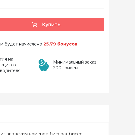
Купить
 вам будет начислено
25.79 бонусов
тия на
Минимальный заказ
укцию от
200 гривен
зводителя
о и заводским номером бисера), бисер