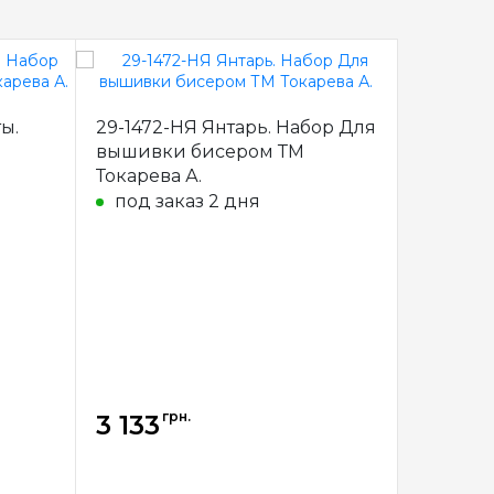
ы.
29-1472-НЯ Янтарь. Набор Для
48-1296
вышивки бисером ТМ
Набор 
Токарева А.
бисером
под заказ 2 дня
под з
грн.
г
3 133
3 141