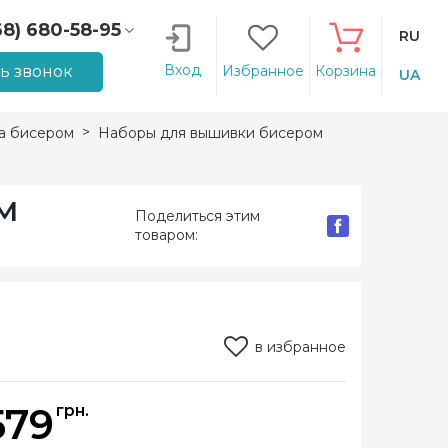
68) 680-58-95
RU
66) 207-14-90
Вход
ть звонок
Избранное
Корзина
UA
а бисером
Наборы для вышивки бисером
ТМ
Поделиться этим
товаром:
в избранное
579
грн.