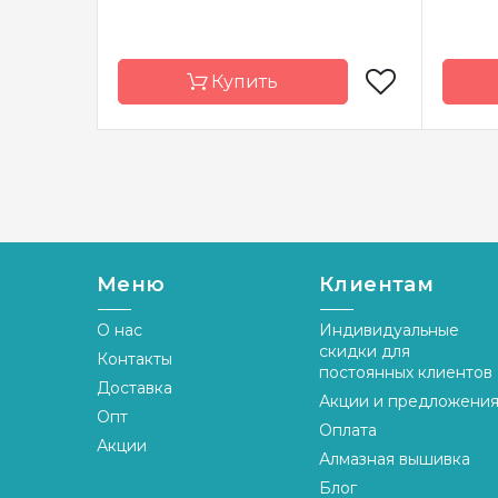
Купить
Бренд
Токарева А.
Брен
Страна-
Украина
Стран
производитель
произ
Зашивка
полная
Зашив
Меню
Клиентам
Материал
канва Аида 14
Матер
О нас
Индивидуальные
Размер
37 X 36 см
Разме
скидки для
Контакты
постоянных клиентов
Доставка
Акции и предложени
Опт
Оплата
Акции
Алмазная вышивка
Блог