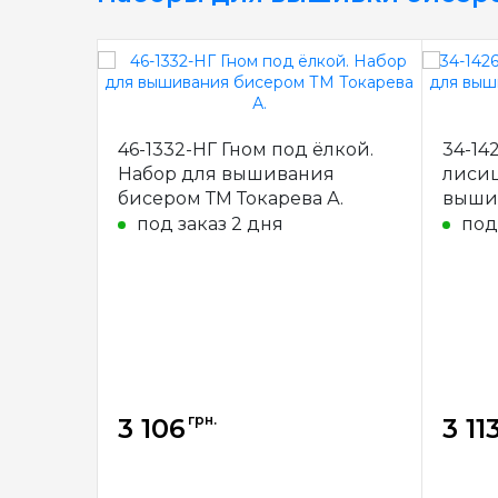
46-1332-НГ Гном под ёлкой.
34-14
Набор для вышивания
лисиц
бисером ТМ Токарева А.
выши
Токар
под заказ 2 дня
под
грн.
3 106
3 11