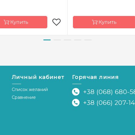
Купить
Купить
д
Токарева А.
Бренд
Тока
а-
Украина
Страна-
У
водитель
производитель
ка
полная
Зашивка
Личный кабинет
Горячая линия
иал
канва Аида 14
Материал
канва А
Список желаний
+38 (068) 680-5
р
46 x 31 см
Размер
46 
Сравнение
+38 (066) 207-1
я