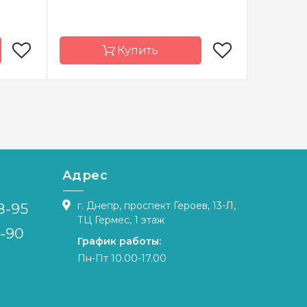
Купить
рева А.
Бренд
Токарева А.
Бренд
краина
Страна-
Украина
Страна-
производитель
произво
полная
Зашивка
полная
Зашивка
Адрес
ида 14
Материал
канва Аида 14
Материа
г. Днепр, проспект Героев, 13-Л,
8-95
X 32 см
Размер
46 X 32 см
Размер
ТЦ Гермес, 1 этаж
4-90
График работы:
Пн-Пт 10.00-17.00