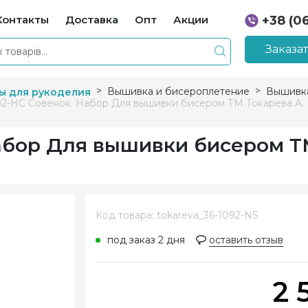
Контакты
Доставка
Опт
Акции
+38 (0
+38 (0
Заказа
Вышивка и бисероплетение
Вышивк
ы для рукоделия
92-НС Совенок. Набор Для вышивки бисером ТМ Токарева А.
Набор Для вышивки бисером 
Код товара: tokareva_36-1092-NS
под заказ 2 дня
оставить отзыв
2 