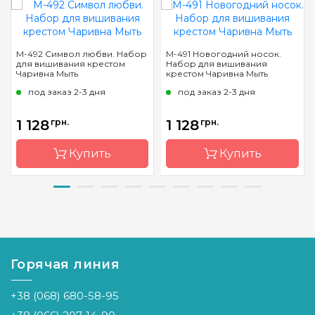
М-492 Символ любви. Набор
М-491 Новогодний носок.
для вишивания крестом
Набор для вишивания
Чаривна Мыть
крестом Чаривна Мыть
под заказ 2-3 дня
под заказ 2-3 дня
1 128
грн.
1 128
грн.
Купить
Купить
Бренд
Чарівна
Бренд
Чарівна
Мить
Мить
Страна-
Украина
Страна-
Украина
производитель
производитель
Горячая линия
Размер
26x63 см
Размер
22x34 см
+38 (068) 680-58-95
Канва
Aida 14
Канва
Aida 16