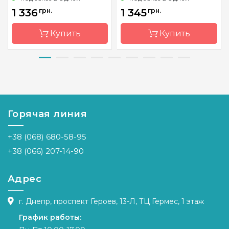
1 336
грн.
1 345
грн.
Купить
Купить
Бренд
Zweigart
Бренд
Zweigart
Страна-
Германия
Страна-
Германия
производитель
производитель
Горячая линия
Расфасовка
на
Расфасовка
на
метраж
метраж
+38 (068) 680-58-95
Каунт
20 (79 кл.
Каунт
18 (71 кл.
в 10см)
в 10см)
+38 (066) 207-14-90
Размер
1 м. пог.
Размер
1 м. пог.
Адрес
Переплетение
аида
Переплетение
аида
Назначение
универсальное
Назначение
универсальн
г. Днепр, проспект Героев, 13-Л, ТЦ Гермес, 1 этаж
График работы: