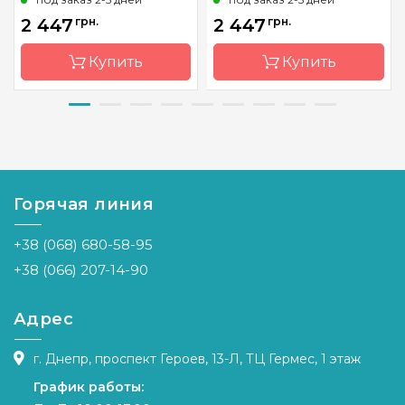
2 447
грн.
2 447
грн.
Купить
Купить
Бренд
Zweigart
Бренд
Zweigart
Страна-
Германия
Страна-
Германия
производитель
производитель
Горячая линия
Расфасовка
на
Расфасовка
на
метраж
метраж
+38 (068) 680-58-95
Каунт
32 (126 кл.
Каунт
32 (126 кл.
в 10 см)
в 10 см)
+38 (066) 207-14-90
Размер
1 м. пог.
Размер
1 м. пог.
Адрес
Переплетение
равномерное
Переплетение
равномер
Назначение
универсальное
Назначение
универсальн
г. Днепр, проспект Героев, 13-Л, ТЦ Гермес, 1 этаж
График работы: