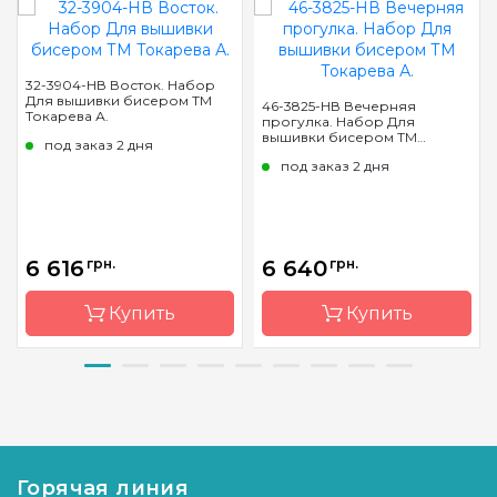
32-3904-НВ Восток. Набор
Для вышивки бисером ТМ
46-3825-НВ Вечерняя
Токарева А.
прогулка. Набор Для
вышивки бисером ТМ
под заказ 2 дня
Токарева А.
под заказ 2 дня
6 616
грн.
6 640
грн.
Купить
Купить
Бренд
Токарева
Бренд
Токарева
А.
А.
Страна-
Украина
Страна-
Украина
производитель
производитель
Горячая линия