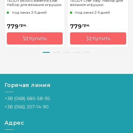
TEDDY BEARS Ballerina Elise.
TEDDY Chef Toby. Набор для
Набор для вязания игрушки
вязания игрушки
под заказ 2-5 дней
под заказ 2-5 дней
779
грн.
779
грн.
Купить
Купить
Бренд
Circulo
Бренд
Circulo
Страна-
Бразилия
Страна-
Бразилия
производитель
производитель
Горячая линия
+38 (068) 680-58-95
+38 (066) 207-14-90
Адрес