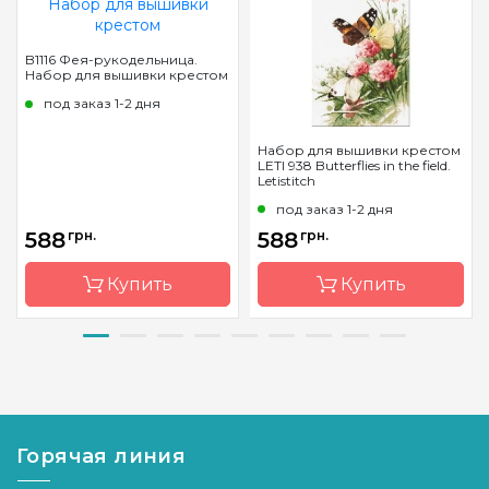
B1116 Фея-рукодельница.
Набор для вышивки крестом
под заказ 1-2 дня
Набор для вышивки крестом
LETI 938 Butterflies in the field.
Letistitch
под заказ 1-2 дня
588
грн.
588
грн.
Купить
Купить
Бренд
Luca-S
Бренд
Letistitch
Страна-
Молдова
Страна-
Молдова
производитель
производитель
Горячая линия
Размер
29х19,5
Размер
27*17 см
cm