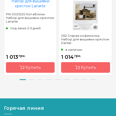
PN-0021220 Кот вблизи.
Набор для вышивки крестом
Lanarte
под заказ 2-5 дней
052 Старая кофемолка.
Набор для вышивки крестом
Dantel
в наличии
1 013
грн.
1 014
грн.
Купить
Купить
Бренд
LanArte
Бренд
Dantel
Страна-
Бельгия
Страна-
Украина
производитель
производитель
Горячая линия
Размер
17x17 см
Размер
39 * 36,5
см