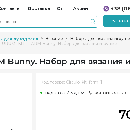
Контакты
Доставка
Опт
Акции
+38 (0
+38 (0
Заказа
Вязание
Наборы для вязания игруше
ы для рукоделия
GURUMI KIT - FARM Bunny. Набор для вязания игрушки
M Bunny. Набор для вязания 
Код товара: Circulo_kit_farm_1
под заказ 2-5 дней
оставить отзыв
7