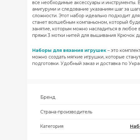
все необходимые аксессуары и инструменты. В
амигуруми и следование указаниям шаг за шаго
сложности. Этот набор идеально подходит для
станет волшебным компаньоном, который будет
занятие, которым можно насладиться в любое 
пряжи 3 мотки нитей для вышивания Крючок д
шитья шерсти Маркер петель Выкройка и инстр
Наборы для вязания игрушек
– это комплек
можно создать мягкие игрушки, которые стан
подготовки. Удобный заказ и доставка по Укр
Бренд
Страна-производитель
Категория
Наб