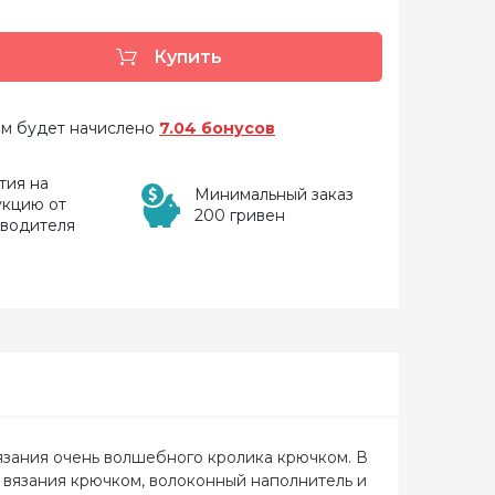
Купить
 вам будет начислено
7.04 бонусов
тия на
Минимальный заказ
укцию от
200 гривен
зводителя
вязания очень волшебного кролика крючком. В
 вязания крючком, волоконный наполнитель и