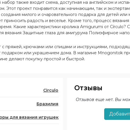
 набор также входит схема, доступная на английском и испа
м. Этот проект понравится как начинающим, так и экспертам 
 создания милого и очаровательного подарка для детей или
 приносить радость и веселье. Кроме того, процесс вязания
время. Какие характеристики кролика Amigurumi от Círculo? 
ля вязания Защитные глаза для амигурума Полиэфирное напо
укция Уровень сложности: легкий Доступные языки: английс
т с пряжей, крючками или спицами и инструкциями, подходя
ут подарком или украшением дома. В магазине Mnogonitok п
аине делают покупку простой и быстрой.
Отзывы
Circulo
Отзывов еще нет. Вы мо
Бразилия
Добавит
оры для вязания игрушек