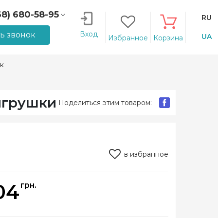
68) 680-58-95
RU
66) 207-14-90
Вход
ть звонок
UA
Избранное
Корзина
к
игрушки
Поделиться этим товаром:
в избранное
04
грн.