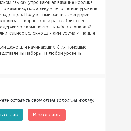
нском языках, упрощающая вязание кролика
по вязанию, поскольку у него легкий уровень
 младенцев. Полученный зайчик амигуруми
 кролика – творческое и расслабляющее
Содержимое комплекта: 1 клубок хлопковой
лнительное волокно для амигурума Игла для
кий и испанский
щий даже для начинающих. С их помощью
редставлены наборы на любой уровень
жете оставить свой отзыв заполнив форму.
ь отзыв
Все отзывы