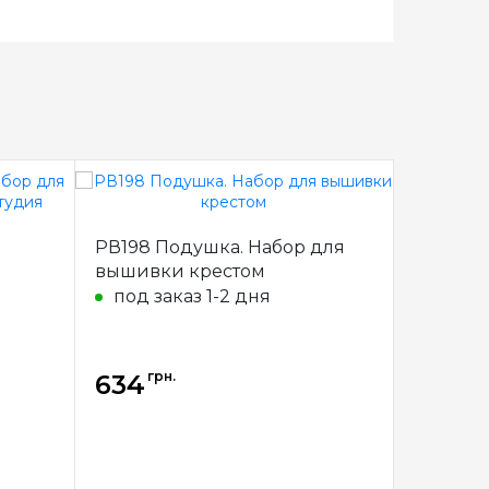
РВ198 Подушка. Набор для
4535 Ла
вышивки крестом
для выш
Design
под заказ 1-2 дня
под за
грн.
грн
634
634