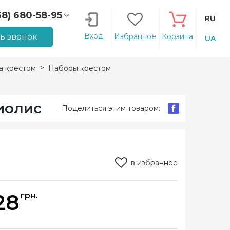
68) 680-58-95
RU
66) 207-14-90
Вход
ть звонок
Избранное
Корзина
UA
 крестом
Наборы крестом
иолис
Поделиться этим товаром:
в избранное
28
грн.