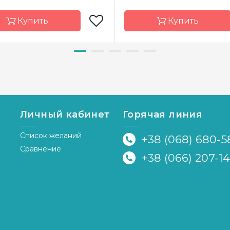
Купить
Купить
д
Luca-S
Бренд
М.П.
а-
Молдова
Страна-
водитель
производитель
р
14,5х27 cm
Размер
Личный кабинет
Горячая линия
Aida 16, мулине
Канва
А
Anchor
дизайн
Список желаний
+38 (068) 680-5
Сравнение
ка
частичная
Зашивка
час
+38 (066) 207-1
я