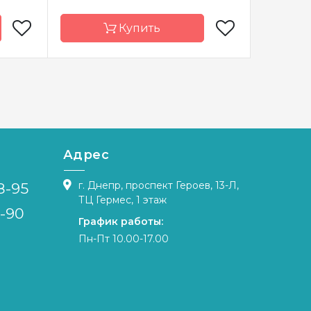
Купить
Студия
Бренд
Luca-S
Бренд
Россия
Страна-
Молдова
Страна-
производитель
произво
44х20
Размер
40x40 cm
Размер
Адрес
ида 14
Канва
F.Floba/53 ct.25,
Канва
ерская
мулине Anchor
г. Днепр, проспект Героев, 13-Л,
8-95
Зашивка
ТЦ Гермес, 1 этаж
тичная
Зашивка
частичная
4-90
График работы:
Пн-Пт 10.00-17.00