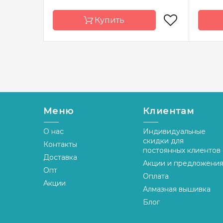
Купить
Бренд
Luca-S
Брен
Страна-
Молдова
Стран
производитель
произ
Размер
40х40 cm
Разме
Меню
Клиентам
Канва
Floba/53 ct.25,
Канва
мулине Anchor
О нас
Индивидуальные
скидки для
Контакты
Зашивка
частичная
Зашив
постоянных клиентов
Доставка
Акции и предложени
Опт
Оплата
Акции
Алмазная вышивка
Блог