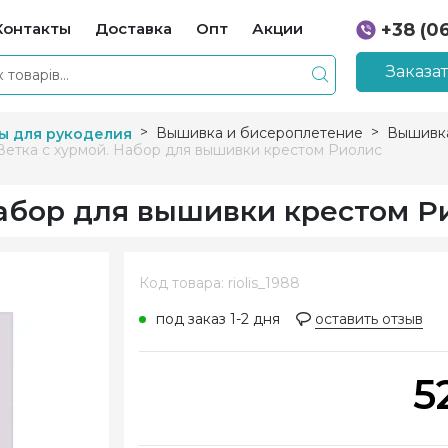
Контакты
Доставка
Опт
Акции
+38 (0
+38 (0
Заказа
Вышивка и бисероплетение
Вышивка
ы для рукоделия
Ветка с хурмой. Набор для вышивки крестом Риолис
Набор для вышивки крестом Р
Код товара: riolis_1988
под заказ 1-2 дня
оставить отзыв
5