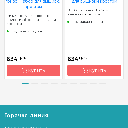
B1103 Нашелся. Набор для
вышивки крестом
PB109 Подушка Цветы в
гриве. Набор для вышивки
под заказ 1-2 дня
крестом
под заказ 1-2 дня
634
грн.
634
грн.
Купить
Купить
Бренд
Luca-S
Бренд
Luca-S
Страна-
Молдова
Страна-
Молдова
производитель
производитель
Горячая линия
Размер
40х40 cm
Размер
14,5х27
cm
Канва
Floba/53