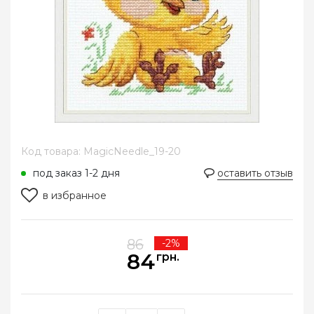
Код товара: MagicNeedle_19-20
под заказ 1-2 дня
оставить отзыв
в избранное
86
-2%
84
грн.