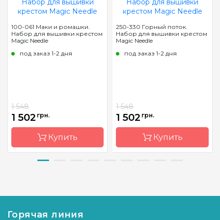
100-061 Маки и ромашки.
250-330 Горный поток.
Набор для вышивки крестом
Набор для вышивки крестом
Magic Needle
Magic Needle
под заказ 1-2 дня
под заказ 1-2 дня
1 548
1 548
1 502
грн.
1 502
грн.
Купить
Купить
Бренд
Magic
Бренд
Magic
Needle
Needle
Страна-
Латвия
Страна-
Латвия
производитель
производитель
Горячая линия