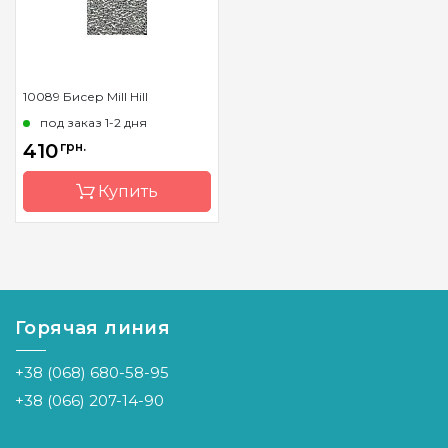
10089 Бисер Mill Hill
под заказ 1-2 дня
410
грн.
Купить
Бренд
Mill Hill
Страна-
США
производитель
Горячая линия
Материал
стекло
+38 (068) 680-58-95
Размер
12/0 (1.65
+38 (066) 207-14-90
бисера
мм)
Количество
2 г, или
350