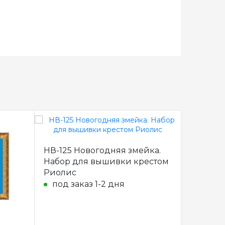
НВ-125 Новогодняя змейка.
НВ-126 
Набор для вышивки крестом
Набор 
Риолис
Риолис
под заказ 1-2 дня
под за