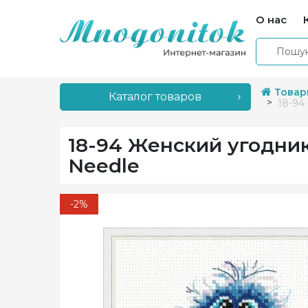
О нас
Товар
Каталог товаров
18-94
18-94 Женский угодни
Needle
-2%