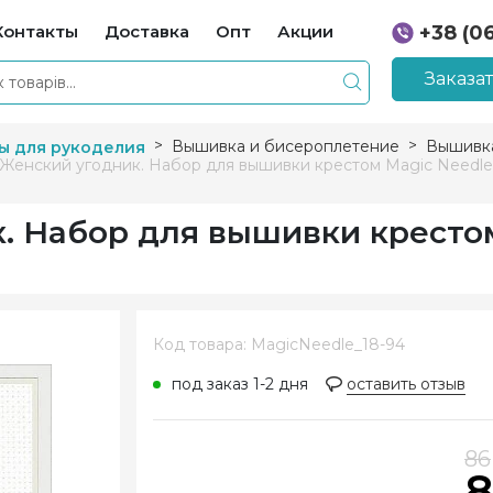
Контакты
Доставка
Опт
Акции
+38 (0
+38 (0
Заказа
Вышивка и бисероплетение
Вышивка
ы для рукоделия
 Женский угодник. Набор для вышивки крестом Magic Needle
к. Набор для вышивки кресто
Код товара: MagicNeedle_18-94
под заказ 1-2 дня
оставить отзыв
86