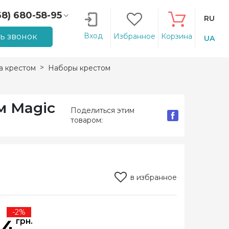
68) 680-58-95
RU
66) 207-14-90
Вход
ть звонок
Избранное
Корзина
UA
 крестом
Наборы крестом
м Magic
Поделиться этим
товаром:
в избранное
-2%
84
грн.