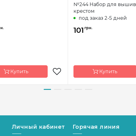
№244 Набор для вышивания
крестом
под заказ 2-5 дней
н.
грн.
101
Купить
Купить
д
Riolis
Бренд
Чарівн
а-
Литва
Страна-
У
водитель
производитель
р
6х16 см
Размер
40
Личный кабинет
Горячая линия
Aida 18 Zweigart
Канва