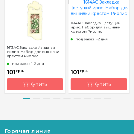
1614АС Закладка Цветущий
ирис. Набор для вышивки
крестом Риолис
под заказ 1-2 дня
1613АС Закладка Изящная
лилия. Набор для вышивки
крестом Риолис
под заказ 1-2 дня
101
грн.
101
грн.
Купить
Купить
Бренд
Riolis
Бренд
Riolis
Страна-
Литва
Страна-
Литва
производитель
производитель
Горячая линия
Размер
6х16 см
Размер
6х16 см