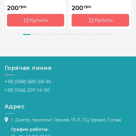
200
грн.
200
грн.
Купить
Купить
Бренд
Dimensions
Бренд
Dimensions
Страна-
Китай
Страна-
Китай
производитель
производитель
Горячая линия
Размер
7.6x7.6 см
Размер
7x7 см
Канва
Aida 11
Канва
Aida 11
+38 (068) 680-58-95
Зашивка
частичная
Зашивка
частичная
+38 (066) 207-14-90
Адрес
г. Днепр, проспект Героев, 13-Л, ТЦ Гермес, 1 этаж
График работы: