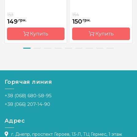
153
154
149
грн.
150
грн.
Купить
Купить
Бренд
Magic
Бренд
Magic
Needle
Needle
Страна-
Латвия
Страна-
Латвия
производитель
производитель
Горячая линия
Размер
16х17 см
Размер
12х12см
+38 (068) 680-58-95
Канва
Аида 14ct
Канва
Аида 14ct
+38 (066) 207-14-90
Зашивка
частичная
Зашивка
частичная
Адрес
г. Днепр, проспект Героев, 13-Л, ТЦ Гермес, 1 этаж