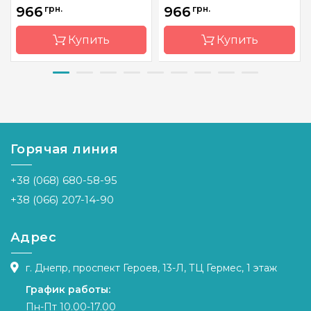
966
грн.
966
грн.
Купить
Купить
Бренд
Чарівна
Бренд
Classic
Мить
Design
Страна-
Украина
Страна-
Украина
производитель
производитель
Горячая линия
Размер
33x54 см
Размер
29 х 37 см
+38 (068) 680-58-95
Канва
Aida 14
Канва
Linda 27
Zweigart
+38 (066) 207-14-90
Зашивка
полная
Зашивка
полная
Адрес
г. Днепр, проспект Героев, 13-Л, ТЦ Гермес, 1 этаж
График работы:
Пн-Пт 10.00-17.00