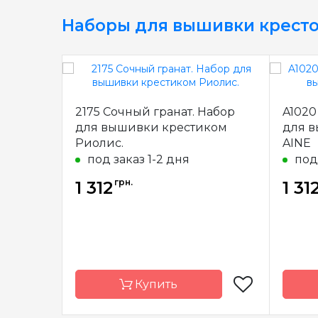
Наборы для вышивки крест
2175 Сочный гранат. Набор
A1020
для вышивки крестиком
для 
Риолис.
AINE
под заказ 1-2 дня
под
грн.
1 312
1 31
Купить