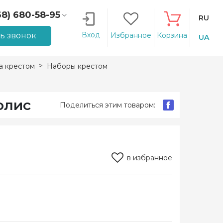
68) 680-58-95
RU
66) 207-14-90
Вход
ть звонок
Избранное
Корзина
UA
 крестом
Наборы крестом
олис
Поделиться этим товаром:
в избранное