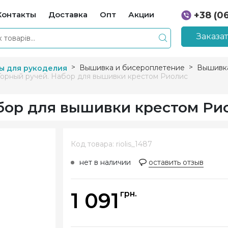
Контакты
Доставка
Опт
Акции
+38 (0
+38 (0
Заказа
Вышивка и бисероплетение
Вышивка
ы для рукоделия
Горный ручей. Набор для вышивки крестом Риолис
абор для вышивки крестом Ри
Код товара: riolis_1487
нет в наличии
оставить отзыв
1 091
грн.