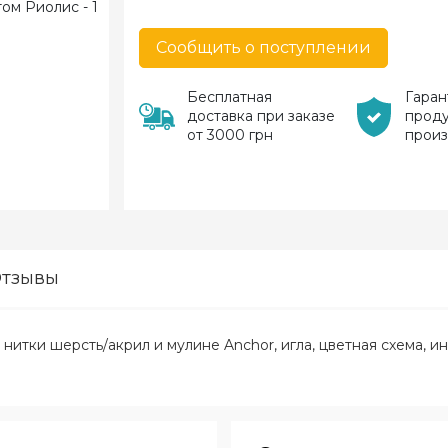
Сообщить о поступлении
Бесплатная
Гаран
доставка при заказе
прод
от 3000 грн
прои
тзывы
, нитки шерсть/акрил и мулине Anchor, игла, цветная схема, и