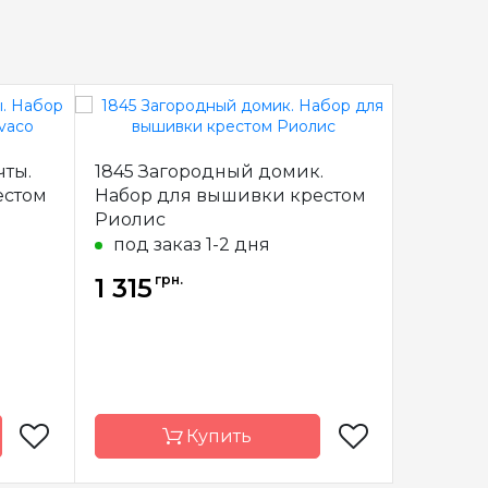
чты.
1845 Загородный домик.
BU5001 
естом
Набор для вышивки крестом
Набор 
Риолис
под за
под заказ 1-2 дня
грн.
гр
1 315
1 316
Купить