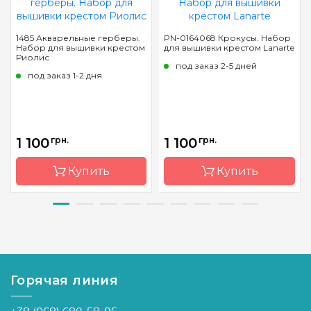
1485 Акварельные герберы.
PN-0164068 Крокусы. Набор
Набор для вышивки крестом
для вышивки крестом Lanarte
Риолис
под заказ 2-5 дней
под заказ 1-2 дня
1 100
грн.
1 100
грн.
Купить
Купить
Бренд
Riolis
Бренд
LanArte
Страна-
Литва
Страна-
Бельгия
производитель
производитель
Горячая линия
Размер
30х30 см
Размер
20x20 см
Канва
Aida 14
Канва
лен № 27