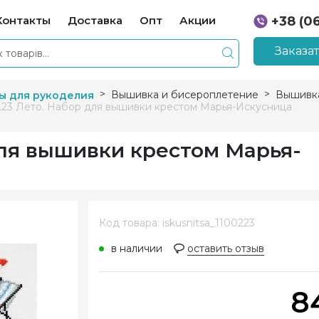
Контакты
Доставка
Опт
Акции
+38 (0
+38 (0
Заказа
Вышивка и бисероплетение
Вышивка
ы для рукоделия
2.23 Лето. Набор для вышивки крестом Марья-Искусница
 для вышивки крестом Марья-
Код товара: iskusnitsa_1100223
в наличии
оставить отзыв
8