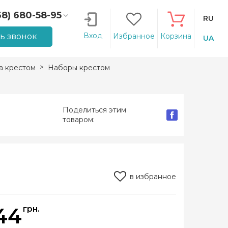
68) 680-58-95
RU
66) 207-14-90
Вход
ть звонок
Избранное
Корзина
UA
 крестом
Наборы крестом
Поделиться этим
товаром:
в избранное
44
грн.