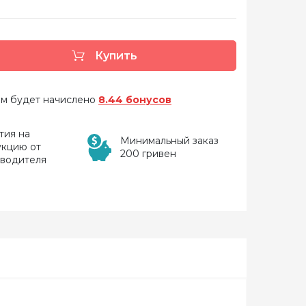
Купить
 вам будет начислено
8.44 бонусов
тия на
Минимальный заказ
укцию от
200 гривен
зводителя