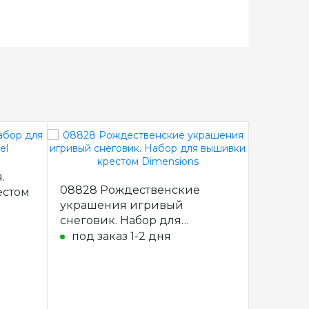
.
4333 Ми
08828 Рождественские
естом
Набор 
украшения игривый
Classic 
снеговик. Набор для
под за
вышивки крестом Dimensions
под заказ 1-2 дня