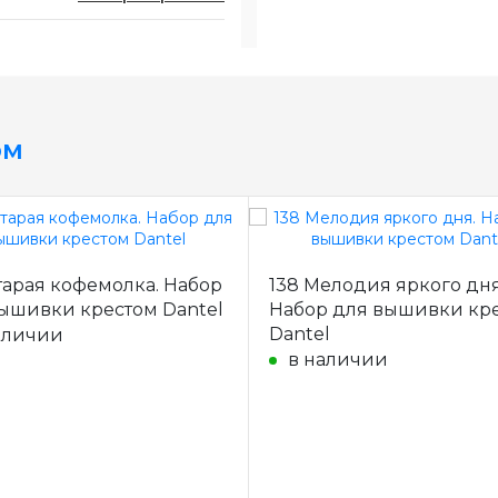
ом
тарая кофемолка. Набор
138 Мелодия яркого дня
ышивки крестом Dantel
Набор для вышивки кр
Dantel
аличии
в наличии