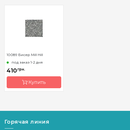
10089 Бисер Mill Hill
под заказ 1-2 дня
410
грн.
Купить
Бренд
Mill Hill
Страна-
США
производитель
Горячая линия
Материал
стекло