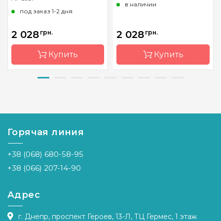
в наличии
под заказ 1-2 дня
2 028
грн.
2 028
грн.
Купить
Купить
Бренд
Anchor
Бренд
Dantel
Страна-
Венгрия
Страна-
Украина
производитель
производитель
Горячая линия
Размер
42х29 см
Размер
44 * 62 см
Канва
Aida 16.
Канва
Канва
+38 (068) 680-58-95
Мулине
АІDA 16 +
Anchor
мулине
+38 (066) 207-14-90
DMC
Зашивка
полная
Зашивка
частичная
Адрес
г. Днепр, проспект Героев, 13-Л, ТЦ Гермес, 1 этаж