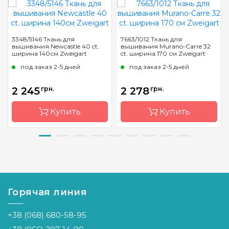
3348/5146 Ткань для
7663/1012 Ткань для
вышивания Newcastle 40 ct.
вышивания Murano-Carre 32
ширина 140см Zweigart
ct. ширина 170 см Zweigart
под заказ 2-5 дней
под заказ 2-5 дней
2 245
грн.
2 278
грн.
Купить
Купить
Бренд
Zweigart
Бренд
Zweigart
Страна-
Германия
Страна-
Германия
производитель
производитель
Горячая линия
Расфасовка
на
Расфасовка
на
метраж
метраж
+38 (068) 680-58-95
Каунт
40 (158
Каунт
32 (126 кл.
кл. в 10
в 10 см)