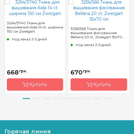
3264/3740 Ткань для
вышивания Aida 14 ct. ширина
3256/566 Ткань для
150 см Zweigart
вышивания фасованная
Bellana 20 ct. Zweigart 55х70
под заказ 2-5 дней
см
под заказ 2-5 дней
668
грн.
670
грн.
Купить
Купить
Бренд
Zweigart
Бренд
Zweigart
Страна-
Германия
Страна-
Германия
производитель
производитель
Горячая линия
Расфасовка
на
Расфасовка
фасованная