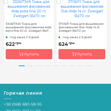
3326/7349 Ткань для
3706/11 Ткань для вышивания
вышивания фасованная Aida
фасованная Star-Aida 14 ct.
extra fine 20 ct. Zweigart 55х70
Zweigart 55х70 см
см
под заказ 2-5 дней
под заказ 2-5 дней
622
грн.
624
грн.
Купить
Купить
Бренд
Zweigart
Бренд
Zweigart
Страна-
Германия
Страна-
Германия
производитель
производитель
Горячая линия
Расфасовка
фасованная
Расфасовка
фасованная
Каунт
20 (79 кл.
Каунт
14 (55 кл. в
+38 (068) 680-58-95
в 10см)
10см)