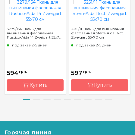
3279/154 Ткань для
3251/11 Ткань для вышивания
вышивания фасованная
фасованная Stern-Aida 16 ct.
Rustico-Aida 14 Zweigart 55х70
Zweigart 55х70 см
см
под заказ 2-5 дней
под заказ 2-5 дней
594
грн.
597
грн.
Купить
Купить
Бренд
Zweigart
Бренд
Zweigart
Страна-
Германия
Страна-
Германия
производитель
производитель
Горячая линия
Расфасовка
фасованная
Расфасовка
фасованная