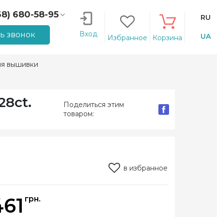
68) 680-58-95
RU
66) 207-14-90
Вход
ть звонок
UA
Избранное
Корзина
ля вышивки
8ct.
Поделиться этим
товаром:
в избранное
461
грн.