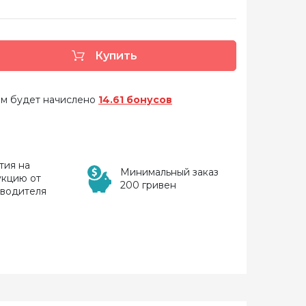
Купить
 вам будет начислено
14.61 бонусов
тия на
Минимальный заказ
укцию от
200 гривен
зводителя