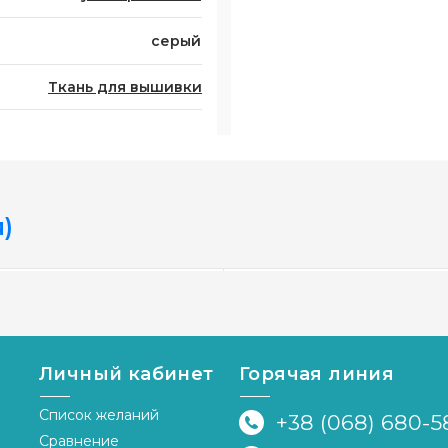
серый
Ткань для вышивки
)
3256/264 Ткань для
вышивания Bellana 20 c
Личный кабинет
Горячая линия
ширина 140 см Zweigart
Список желаний
под заказ 2-5 дней
+38 (068) 680-5
Сравнение
грн.