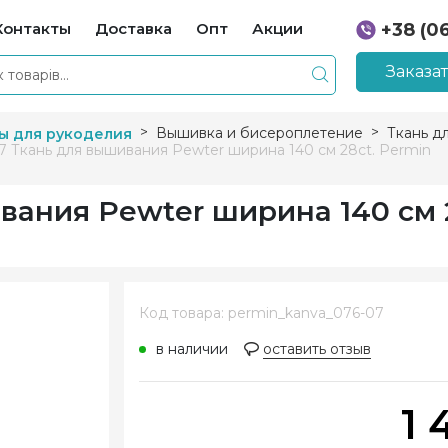
Контакты
Доставка
Опт
Акции
+38 (0
+38 (0
Заказа
Вышивка и бисероплетение
Ткань д
ы для рукоделия
7 Ткань для вышивания Pewter ширина 140 см 28ct. Permin
вания Pewter ширина 140 см 2
Код товара: permin_kanva_076-07
в наличии
оставить отзыв
1 