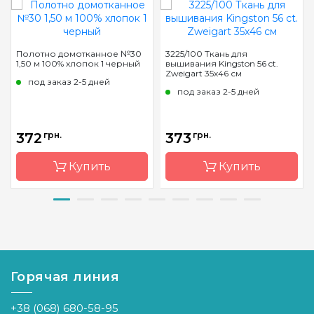
Полотно домотканное №30
3225/100 Ткань для
1,50 м 100% хлопок 1 черный
вышивания Kingston 56 ct.
Zweigart 35х46 см
под заказ 2-5 дней
под заказ 2-5 дней
372
грн.
373
грн.
Купить
Купить
Бренд
Коломия
Бренд
Zweigart
Страна-
Украина
Страна-
Германия
производитель
производитель
Горячая линия
Расфасовка
на
Расфасовка
фасованная
метраж
Каунт
56 (230 кл.
+38 (068) 680-58-95
Каунт
30 (120
в 10 см)