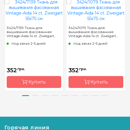
3424/7139 Ткань для
3424/1079 Ткань для
вышивания фасованная
вышивания фасованная
Vintage-Aida 14 ct. Zweigart
Vintage-Aida 14 ct. Zweigart
55х75 см
55х75 см
под заказ 2-5 дней
под заказ 2-5 дней
352
грн.
352
грн.
Купить
Купить
Бренд
Zweigart
Бренд
Zweigart
Страна-
Германия
Страна-
Германия
производитель
производитель
Горячая линия
Расфасовка
фасованная
Расфасовка
фасованная