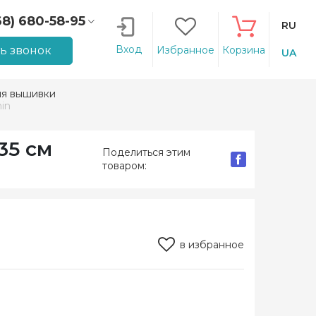
68) 680-58-95
RU
66) 207-14-90
Вход
ть звонок
Избранное
Корзина
UA
ля вышивки
in
35 см
Поделиться этим
товаром:
в избранное