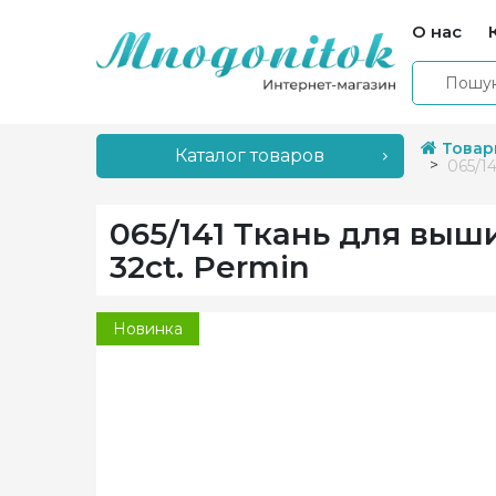
О нас
Товар
Каталог товаров
065/1
065/141 Ткань для выш
32ct. Permin
Новинка