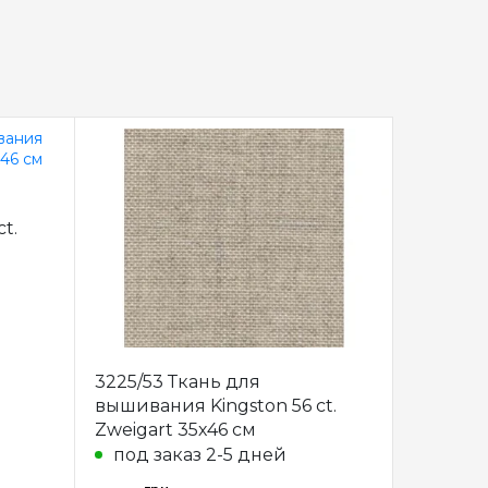
067/20 
t.
фасован
см 40ct.
в нал
3225/53 Ткань для
вышивания Kingston 56 ct.
Zweigart 35х46 см
под заказ 2-5 дней