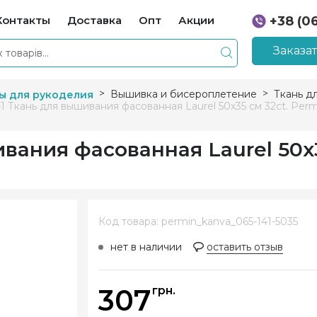
Контакты
Доставка
Опт
Акции
+38 (0
+38 (0
Заказа
Вышивка и бисероплетение
Ткань д
ы для рукоделия
41 Ткань для вышивания фасованная Laurel 50х35 см 32ct. Perm
ивания фасованная Laurel 50х
Код товара: permin_kanva_065-141-5035
нет в наличии
оставить отзыв
307
грн.