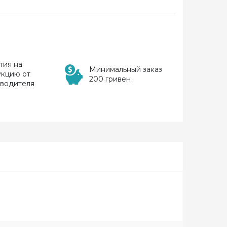
тия на
Минимальный заказ
укцию от
200 гривен
зводителя