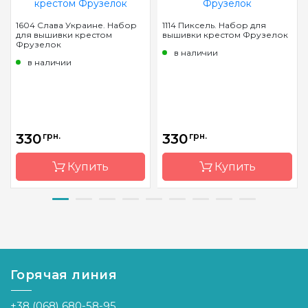
1604 Слава Украине. Набор
1114 Пиксель. Набор для
для вышивки крестом
вышивки крестом Фрузелок
Фрузелок
в наличии
в наличии
330
грн.
330
грн.
Купить
Купить
Бренд
Фрузелок
Бренд
Фрузелок
Страна-
Украина
Страна-
Украина
производитель
производитель
Горячая линия
Размер
10*4,5 см
Размер
д14,5*ш4*в12,5
см
Канва
Деревянная
+38 (068) 680-58-95