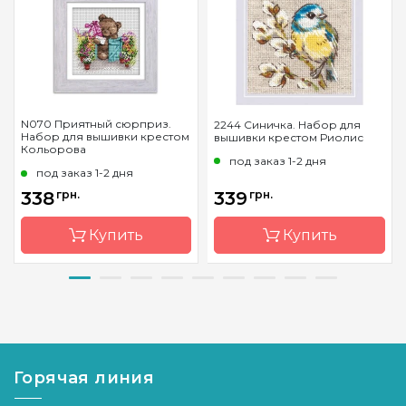
N070 Приятный сюрприз.
2244 Синичка. Набор для
Набор для вышивки крестом
вышивки крестом Риолис
Кольорова
под заказ 1-2 дня
под заказ 1-2 дня
338
грн.
339
грн.
Купить
Купить
Бренд
Кольорова
Бренд
Riolis
Страна-
Украина
Страна-
Литва
производитель
производитель
Горячая линия
Размер
18*16
Размер
10*10 см